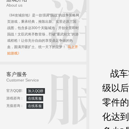
About us
《84攻城掠地》是一款强调“国战”的战争策略网
页游戏，秉承经典，推陈出新。实景还原三国
战图，包含多达300个关隘城池，开创全景即时
国战！文臣武将齐数登场，打破“重武轻文”的游
戏桎梏！让你充分自由的享受鼎足争雄的热
血，圆满开疆扩土、统一天下的宏梦！
马上开
始游戏》
战车
客户服务
Customer Service
级以后
官方QQ群:
加入QQ群
游戏咨询：
在线客服
零件的
充值咨询：
在线客服
化达到