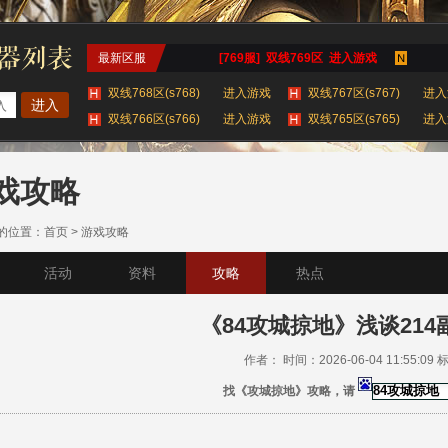
最新区服
[769服] 双线769区 进入游戏
双线768区(s768)
进入游戏
双线767区(s767)
进入
进入
双线766区(s766)
进入游戏
双线765区(s765)
进入
双线764区(s764)
进入游戏
查看更多服务器 >
戏攻略
的位置：
首页
>
游戏攻略
活动
资料
攻略
热点
《84攻城掠地》浅谈21
作者： 时间：2026-06-04 11:55:09
找《攻城掠地》攻略，请