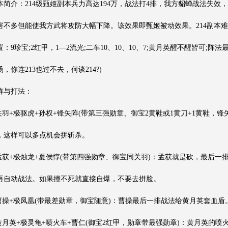
本简介：214级甄姬副本兵力高达194万，战法打4排，我方貂蝉战法失
害不多但能使我方武将攻防大幅下降。该效果即甄姬被动效果。214副本难度比
置：9珍宝;2红甲，1—2流光;二车10、10、10、7;黄月英醒不醒皆可
汤，你连213也过不去，何谈214?)
阵与打法：
.关羽+极驱虎+孙权+锋矢阵(带第三强勋章、御宝2黄鞋或1黄刀+1黄鞋
，这样可以多点机会拼斩杀。
.孟获+极烛龙+夏侯惇(带第四强勋章、御宝同关羽)：孟获就是砍，最后一
再自动战法。如果撞不死就直接自爆，不要去拼脸。
.曹操+极凤凰(带最差勋章，御宝随意)：曹操最后一排战法给黄月英套血盾
.黄月英+极灵龟+喷火车+曹仁(御宝2红甲，勋章带最强勋章)：黄月英的喷