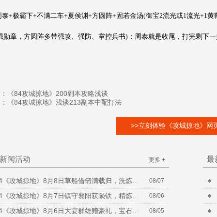
.周泰+极霸下+不满二车+夏侯渊+方圆阵+固若金汤(御宝2流光或1流光+1
强勋章，方圆阵多带强攻、强防、掌控兵书)：周泰就是收尾，打完剩下
篇：
《84攻城掠地》200副本攻略浅谈
篇：
《84攻城掠地》浅谈213副本中配打法
>>立刻体验《攻城掠地》网页
新闻活动
最
更多 +
84《攻城掠地》8月8日草船借箭满载归，洗炼放送合套装
08/07
84《攻城掠地》8月7日镇守襄阳获陨铁，精炼放送铸晶石
08/06
84《攻城掠地》8月6日大宴群雄赠豪礼，宝石矿脉挖不停
08/05