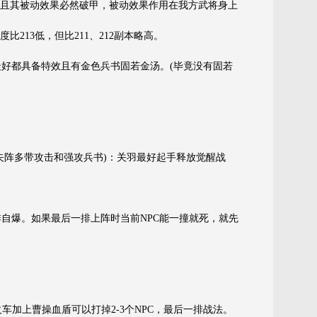
效，且其被动效果必然破甲，被动效果作用在我方武将身上
213低，但比211、212副本略高。
;阵法最好都具备特效且有金色兵书固若金汤。(毕竟没有固若
，锋矢阵多带攻击和强攻兵书)：关羽最好起手释放觉醒战
排自爆。如果最后一排上阵时当前NPC能一撞就死，就先
。
火车加上曹操血盾可以打掉2-3个NPC，最后一排战法。