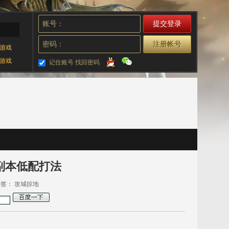
账号：
密码：
注册帐号
游戏
游戏
记住账号
找回密码
4副本低配打法
 标签：
攻城掠地