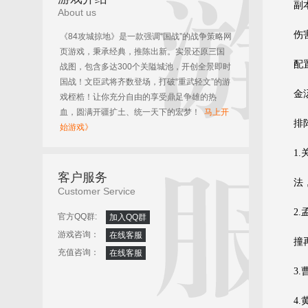
副
About us
伤
《84攻城掠地》是一款强调“国战”的战争策略网
页游戏，秉承经典，推陈出新。实景还原三国
配
战图，包含多达300个关隘城池，开创全景即时
国战！文臣武将齐数登场，打破“重武轻文”的游
金
戏桎梏！让你充分自由的享受鼎足争雄的热
血，圆满开疆扩土、统一天下的宏梦！
马上开
排
始游戏》
1
客户服务
法
Customer Service
2
官方QQ群:
加入QQ群
游戏咨询：
在线客服
撞
充值咨询：
在线客服
3
4