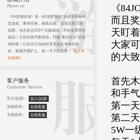
《84
About us
《84攻城掠地》是一款强调“国战”的战争策略网
而且奖
页游戏，秉承经典，推陈出新。实景还原三国
天盯着
战图，包含多达300个关隘城池，开创全景即时
国战！文臣武将齐数登场，打破“重武轻文”的游
大家可
戏桎梏！让你充分自由的享受鼎足争雄的热
血，圆满开疆扩土、统一天下的宏梦！
马上开
的大致
始游戏》
首先木
客户服务
Customer Service
和手气
官方QQ群:
加入QQ群
第一天
游戏咨询：
在线客服
第二天
充值咨询：
在线客服
5W一