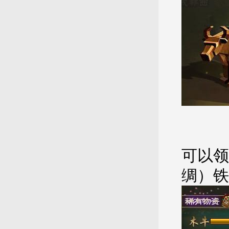
可以领
绸）铁