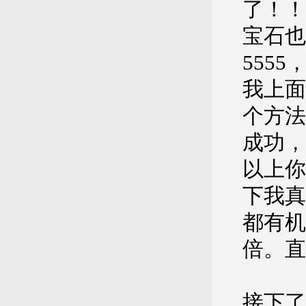
了！！
宝石也
555
我上面
个方法
成功，
以上你
下我真
都有机
倍。
接下了