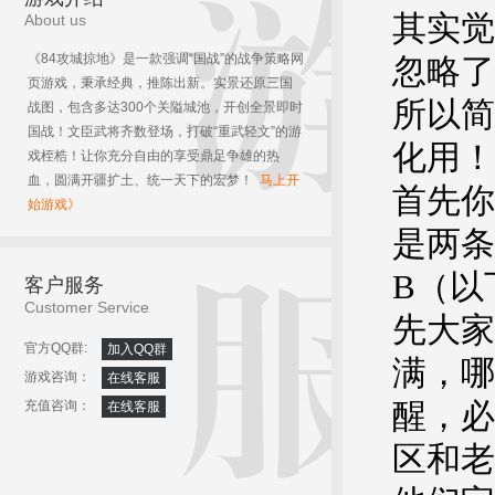
其实觉
About us
《84攻城掠地》是一款强调“国战”的战争策略网
忽略了
页游戏，秉承经典，推陈出新。实景还原三国
所以简
战图，包含多达300个关隘城池，开创全景即时
国战！文臣武将齐数登场，打破“重武轻文”的游
化
戏桎梏！让你充分自由的享受鼎足争雄的热
血，圆满开疆扩土、统一天下的宏梦！
马上开
首先你
始游戏》
是两条
B（以
客户服务
Customer Service
先大家
官方QQ群:
加入QQ群
满，哪
游戏咨询：
在线客服
醒，必
充值咨询：
在线客服
区和老