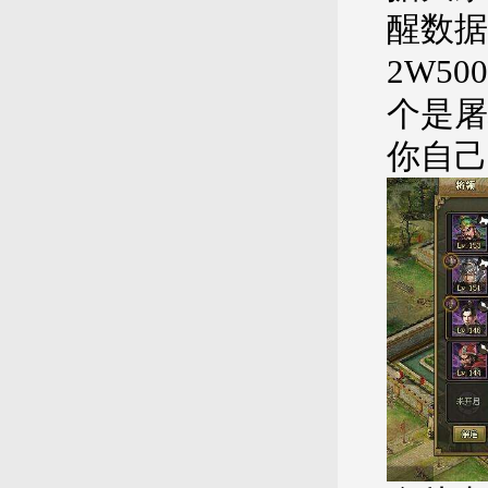
醒数据是
2W5
个是屠
你自