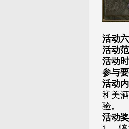
活动六
活动范
活动时
参与要
活动内
和美酒
验。
活动奖
1
、
犒