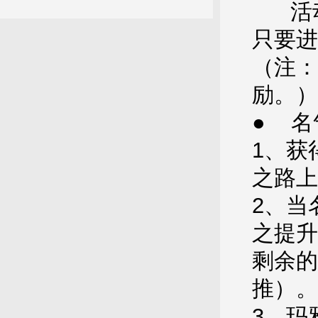
活动
只要进
（注：
励。）
● 名
1、获
之路上
2、当
之提升
剩余的
推）。
3、玛