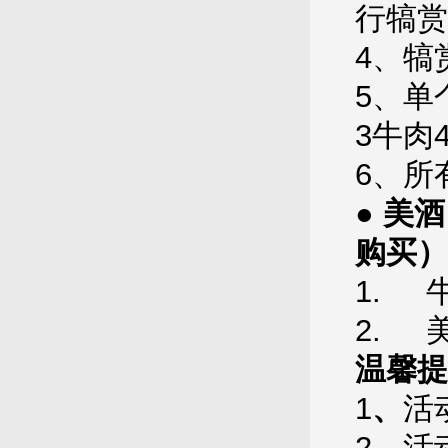
行犒赏
4、犒
5、单
3牛肉
6、所
● 美
购买）
1. 
2. 
温馨提
1
、
活
2、活