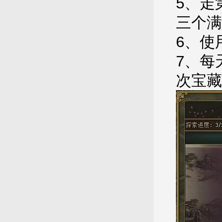
5、走
三个满
6、使
7、每
次宝藏