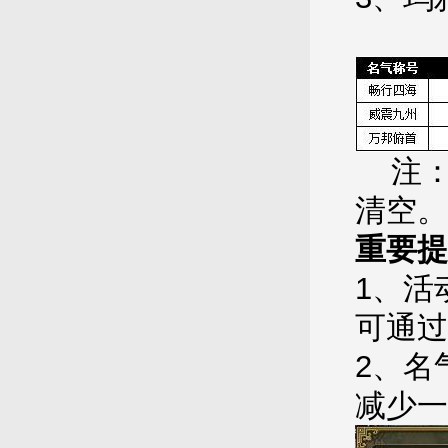
注：
清空。
重要提
1、活
可通过
2、名
减少一