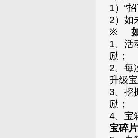
1）“
2）如
※
1、活
励；
2、每
升级宝
3、挖
励；
4、宝
宝碎片