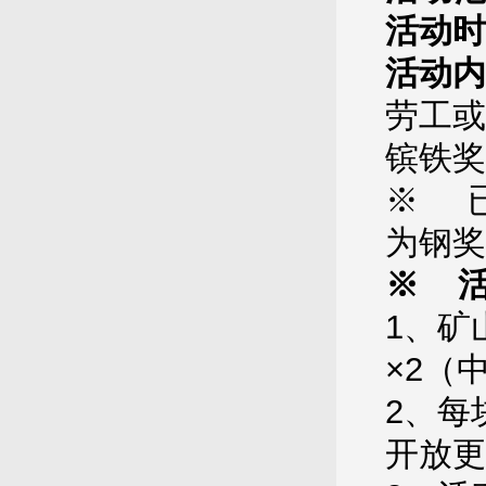
活动时
活动内
劳工或
镔铁奖
※ 已
为钢奖
※ 
1、矿
×2（
2、每
开放更