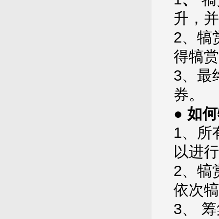
升，并
2、犒
得犒赏
3、最
券。
● 如
1、所
以进行
2、犒
依次犒
3、 