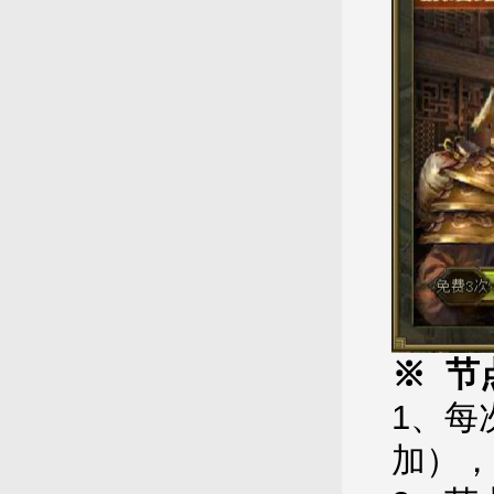
※ 节
1、每
加），