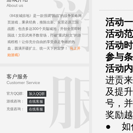
About us
《84攻城掠地》是一款强调“国战”的战争策略网
活动一
页游戏，秉承经典，推陈出新。实景还原三国
战图，包含多达300个关隘城池，开创全景即时
活动范
国战！文臣武将齐数登场，打破“重武轻文”的游
戏桎梏！让你充分自由的享受鼎足争雄的热
活动时
血，圆满开疆扩土、统一天下的宏梦！
马上开
参与条
始游戏》
活动内
客户服务
进贡来
Customer Service
及提升
官方QQ群:
加入QQ群
号，并
游戏咨询：
在线客服
充值咨询：
在线客服
奖励越
● 如