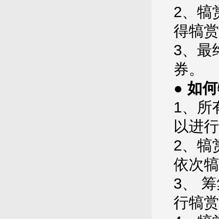
2、犒
得犒赏
3、最
券。
● 如
1、所
以进行
2、犒
依次犒
3、 
行犒赏