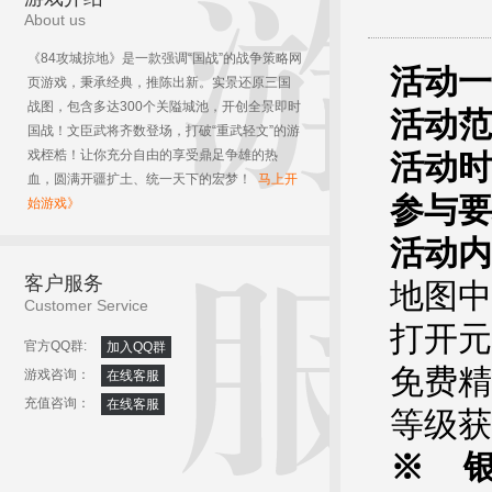
About us
《84攻城掠地》是一款强调“国战”的战争策略网
活动一
页游戏，秉承经典，推陈出新。实景还原三国
战图，包含多达300个关隘城池，开创全景即时
活动范
国战！文臣武将齐数登场，打破“重武轻文”的游
戏桎梏！让你充分自由的享受鼎足争雄的热
活动时
血，圆满开疆扩土、统一天下的宏梦！
马上开
参与要
始游戏》
活动内
客户服务
地图中
Customer Service
打开元
官方QQ群:
加入QQ群
免费精
游戏咨询：
在线客服
充值咨询：
在线客服
等级获
※ 银