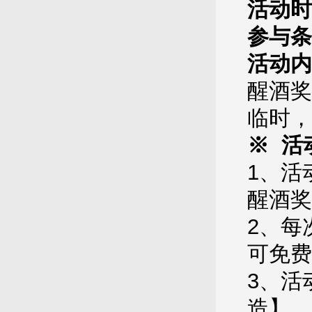
活动时
参与条
活动内
醒酒奖
临时，
※ 活
1、活
醒酒奖
2、每
可免费
3、活
造】，