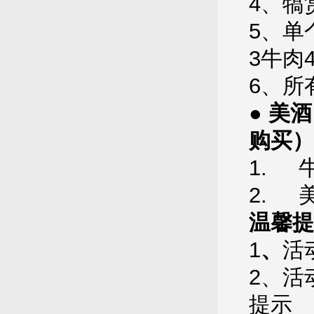
4、犒
5、单
3牛肉
6、所
● 美
购买）
1. 
2. 
温馨提
1
、
活
2、活
提示