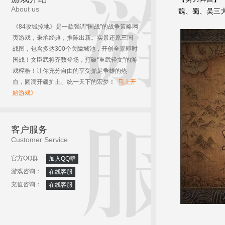
About us
魏、蜀、吴三
《84攻城掠地》是一款强调“国战”的战争策略网
页游戏，秉承经典，推陈出新。实景还原三国
战图，包含多达300个关隘城池，开创全景即时
国战！文臣武将齐数登场，打破“重武轻文”的游
戏桎梏！让你充分自由的享受鼎足争雄的热
血，圆满开疆扩土、统一天下的宏梦！
马上开
始游戏》
客户服务
Customer Service
官方QQ群:
加入QQ群
游戏咨询：
在线客服
充值咨询：
在线客服