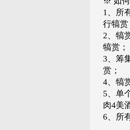
※ 如
1、所
行犒赏
2、犒
犒赏；
3、筹
赏；
4、犒
5、单
肉4美
6、所