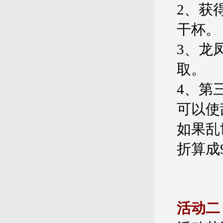
2、获
干杯。
3、龙
取。
4、第
可以使
如果乱
折算成
活动二