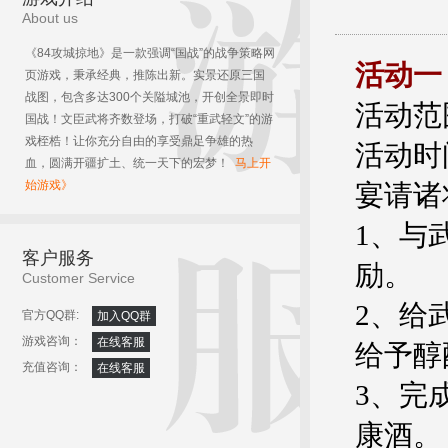
About us
《84攻城掠地》是一款强调“国战”的战争策略网
活动一
页游戏，秉承经典，推陈出新。实景还原三国
战图，包含多达300个关隘城池，开创全景即时
活动范
国战！文臣武将齐数登场，打破“重武轻文”的游
戏桎梏！让你充分自由的享受鼎足争雄的热
活动时间
血，圆满开疆扩土、统一天下的宏梦！
马上开
始游戏》
宴请诸
1、与
客户服务
励。
Customer Service
2、给
官方QQ群:
加入QQ群
游戏咨询：
在线客服
给予醇
充值咨询：
在线客服
3、完
康酒。