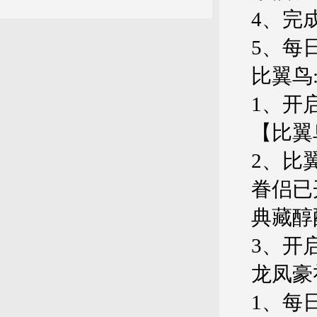
4、完
5、每
比翼鸟
1、开
【比翼
2、比
眷侣已
典藏醇
3、开
龙凤豪
1、每