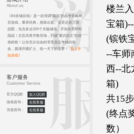
About us
楼兰入
《84攻城掠地》是一款强调“国战”的战争策略网
宝箱)
页游戏，秉承经典，推陈出新。实景还原三国
战图，包含多达300个关隘城池，开创全景即时
国战！文臣武将齐数登场，打破“重武轻文”的游
(镔铁
戏桎梏！让你充分自由的享受鼎足争雄的热
血，圆满开疆扩土、统一天下的宏梦！
马上开
--车
始游戏》
西--
客户服务
箱)
Customer Service
官方QQ群:
加入QQ群
共15
游戏咨询：
在线客服
充值咨询：
在线客服
(终点
数）