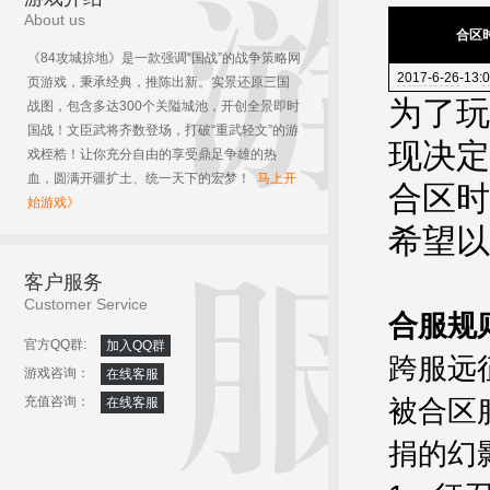
About us
合区
《84攻城掠地》是一款强调“国战”的战争策略网
2017-6-26
-13:
0
页游戏，秉承经典，推陈出新。实景还原三国
为了玩
战图，包含多达300个关隘城池，开创全景即时
国战！文臣武将齐数登场，打破“重武轻文”的游
现决定
戏桎梏！让你充分自由的享受鼎足争雄的热
血，圆满开疆扩土、统一天下的宏梦！
马上开
合区时
始游戏》
希望以
客户服务
Customer Service
合服规
官方QQ群:
加入QQ群
跨服远
游戏咨询：
在线客服
充值咨询：
在线客服
被合区
捐的幻