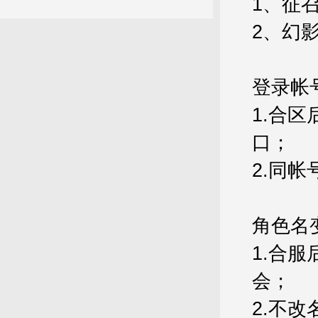
1
、征
2
、幻
登录帐
1.
合区
口；
2.
同帐
角色名
1.
合服
会；
2.
不改