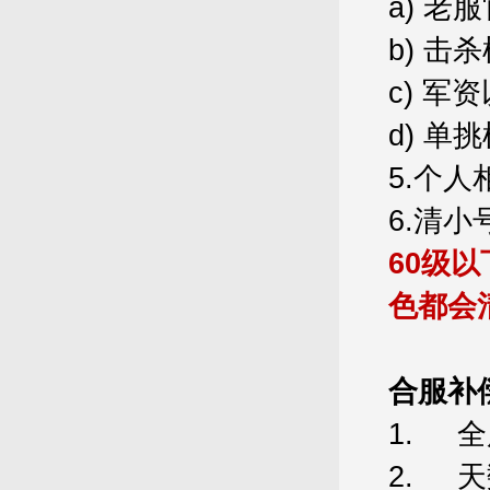
a)
老服
b)
击杀
c)
军资
d)
单挑
5.
个人
6.
清小
60
级以
色都会
合服补
1.
全
2.
天