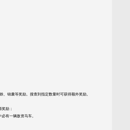
。
铁、锦囊等奖励。搜查到指定数量时可获得额外奖励。
源奖励；
中必有一辆敌资马车。