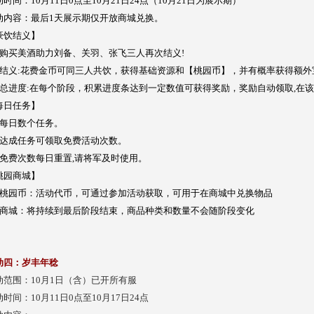
时间：10月11日0点至10月21日24点（10月21日为展示期）
动内容：最后1天展示期仅开放商城兑换。
豪饮结义】
、购买美酒助力刘备、关羽、张飞三人再次结义!
、结义:花费金币可同三人共饮，获得基础资源和【桃园币】，并有概率获得额外
、总进度:在每个阶段，积累进度条达到一定数值可获得奖励，奖励自动领取,在
每日任务】
、每日数个任务。
、达成任务可领取免费活动次数。
、免费次数每日重置,请将军及时使用。
桃园商城】
、桃园币：活动代币，可通过参加活动获取，可用于在商城中兑换物品
、商城：将持续到最后阶段结束，商品种类和数量不会随阶段变化
动四：岁丰年稔
动范围：10月1日（含）已开所有服
时间：10月11日0点至10月17日24点