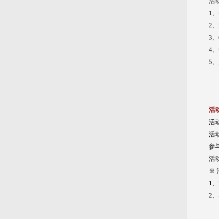
活
1
2
3
4
5
活
活
活
参
活
※
1
2