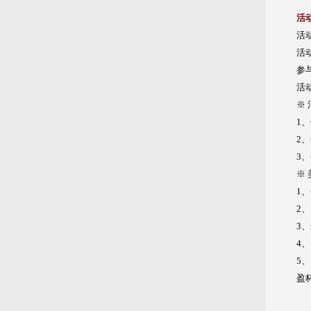
活
活
活动
参
活
※
1
2
3
※
1
2
3
4
5
盈