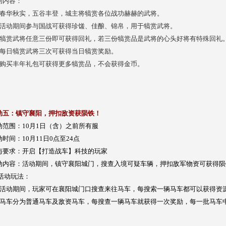
动内容：
、春华秋实，五谷丰登，城主将犒赏各位战功赫赫的武将。
、活动期间参与国战可获得珍馐、佳酿、锦帛，用于犒赏武将。
、犒赏武将任意三份即可获得回礼，若三份犒赏品是武将的心头好将有特殊回礼
、每日犒赏武将三次可获得当日犒赏奖励。
、购买丰年礼包可获得更多犒赏品，不会获得金币。
动五：镇守襄阳，押扣敌资获陨铁！
动范围：10月1日（含）之前所有服
动时间：10月11日0点至24点
与要求：开启【打造战车】科技的玩家
动内容：活动期间，镇守襄阳城门，搜查入境可疑车辆，押扣敌军物资可获得陨
 活动玩法：
、活动期间，玩家可在襄阳城门口搜查来往马车，每搜索一辆马车都可以获得资
、马车分为普通马车及敌资马车，每搜查一辆马车就获得一次奖励，每一批马车