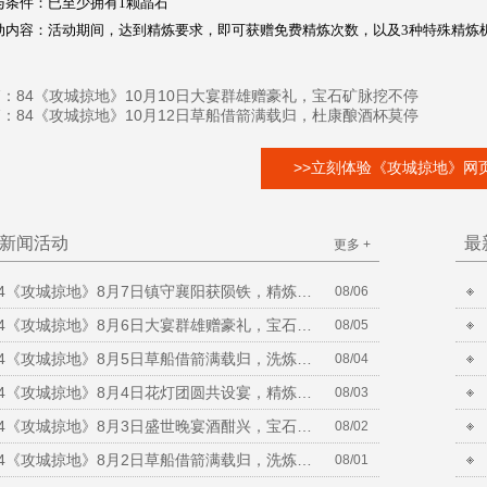
与条件：已至少拥有1颗晶石
动内容：活动期间，达到精炼要求，即可获赠免费精炼次数，以及3种特殊精炼
篇：
84《攻城掠地》10月10日大宴群雄赠豪礼，宝石矿脉挖不停
篇：
84《攻城掠地》10月12日草船借箭满载归，杜康酿酒杯莫停
>>立刻体验《攻城掠地》网页
新闻活动
最
更多 +
84《攻城掠地》8月7日镇守襄阳获陨铁，精炼放送铸晶石
08/06
84《攻城掠地》8月6日大宴群雄赠豪礼，宝石矿脉挖不停
08/05
84《攻城掠地》8月5日草船借箭满载归，洗炼放送合套装
08/04
84《攻城掠地》8月4日花灯团圆共设宴，精炼放送铸晶石
08/03
84《攻城掠地》8月3日盛世晚宴酒酣兴，宝石矿脉挖不停
08/02
84《攻城掠地》8月2日草船借箭满载归，洗炼放送合套装
08/01