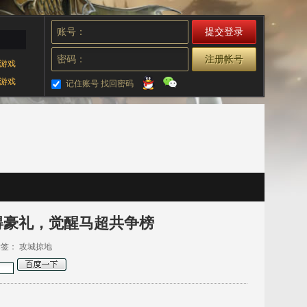
账号：
密码：
注册帐号
游戏
游戏
记住账号
找回密码
庆得豪礼，觉醒马超共争榜
 标签：
攻城掠地