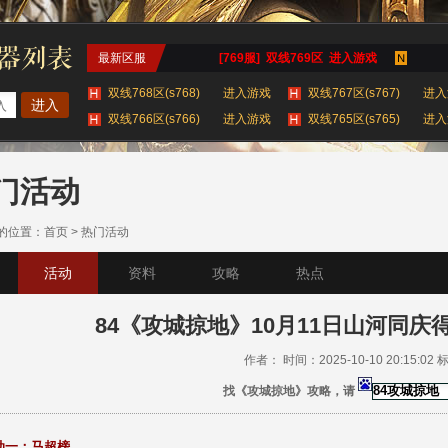
最新区服
[769服] 双线769区 进入游戏
双线768区(s768)
进入游戏
双线767区(s767)
进入
进入
双线766区(s766)
进入游戏
双线765区(s765)
进入
双线764区(s764)
进入游戏
查看更多服务器 >
门活动
的位置：
首页
>
热门活动
活动
资料
攻略
热点
84《攻城掠地》10月11日山河同
作者： 时间：2025-10-10 20:15:02
找《攻城掠地》攻略，请
动一：马超榜