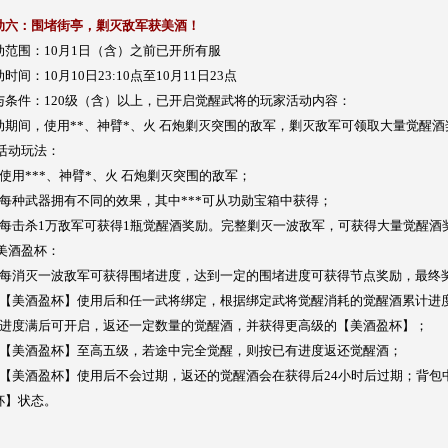
动六：围堵街亭，剿灭敌军获美酒！
动范围：10月1日（含）之前已开所有服
时间：10月10日23:10点至10月11日23点
与条件：120级（含）以上，已开启觉醒武将的玩家活动内容：
动期间，使用**、神臂*、火 石炮剿灭突围的敌军，剿灭敌军可领取大量觉醒酒
 活动玩法：
、使用***、神臂*、火 石炮剿灭突围的敌军；
、每种武器拥有不同的效果，其中***可从功勋宝箱中获得；
、每击杀1万敌军可获得1瓶觉醒酒奖励。完整剿灭一波敌军，可获得大量觉醒酒
 美酒盈杯：
、每消灭一波敌军可获得围堵进度，达到一定的围堵进度可获得节点奖励，最终
、【美酒盈杯】使用后和任一武将绑定，根据绑定武将觉醒消耗的觉醒酒累计进
、进度满后可开启，返还一定数量的觉醒酒，并获得更高级的【美酒盈杯】；
、【美酒盈杯】至高五级，若途中完全觉醒，则按已有进度返还觉醒酒；
、【美酒盈杯】使用后不会过期，返还的觉醒酒会在获得后24小时后过期；背包
杯】状态。