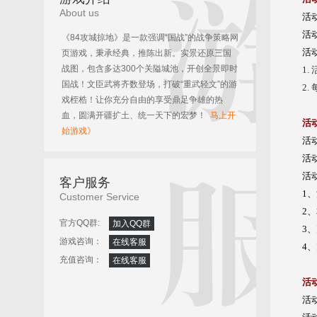
About us
活
活动
《84攻城掠地》是一款强调“国战”的战争策略网
活
页游戏，秉承经典，推陈出新。实景还原三国
战图，包含多达300个关隘城池，开创全景即时
1
国战！文臣武将齐数登场，打破“重武轻文”的游
2
戏桎梏！让你充分自由的享受鼎足争雄的热
血，圆满开疆扩土、统一天下的宏梦！
马上开
活
始游戏》
活
活动
活
客户服务
1
Customer Service
2
官方QQ群:
加入QQ群
3
游戏咨询：
在线客服
4
充值咨询：
在线客服
活
活