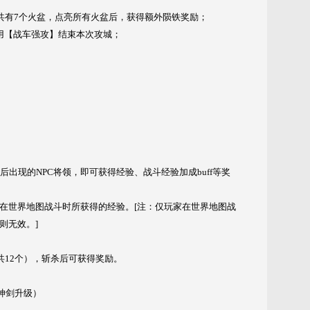
共有7个火盆，点亮所有火盆后，获得额外陨铁奖励；
用【战车强攻】结束本次攻城；
出现的NPC将领，即可获得经验、战斗经验加成buff等奖
在世界地图战斗时所获得的经验。[注：仅玩家在世界地图战
则无效。]
共12个），斩杀后可获得奖励。
响神剑升级）