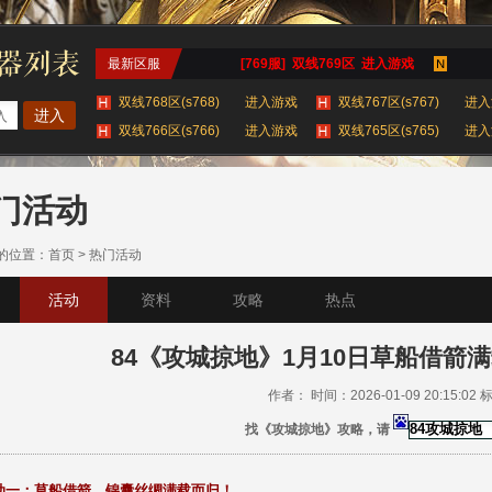
最新区服
[769服] 双线769区 进入游戏
双线768区(s768)
进入游戏
双线767区(s767)
进入
进入
双线766区(s766)
进入游戏
双线765区(s765)
进入
双线764区(s764)
进入游戏
查看更多服务器 >
门活动
的位置：
首页
>
热门活动
活动
资料
攻略
热点
84《攻城掠地》1月10日草船借箭
作者： 时间：2026-01-09 20:15:02
找《攻城掠地》攻略，请
动一：草船借箭，锦囊丝绸满载而归！