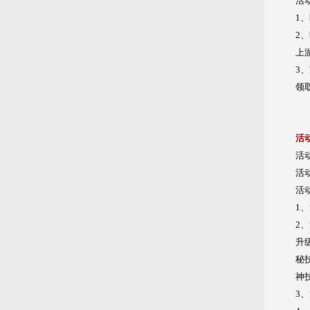
活
1
2
上
3
领
活
活
活
活
1
2
升
秘
神
3