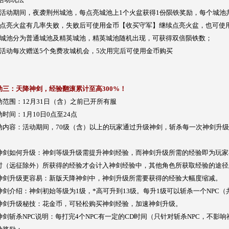
、活动期间，夜袭荆州城池，每点亮城池上1个火盆获得1份陨铁奖励，每个城池
、点亮火盆有几率失败，失败后可使用金币【收买守军】继续点亮火盆，也可使
、城池分为普通城池及精英城池，精英城池随机出现，可获得双倍陨铁数；
、活动每次赠送5个免费攻城机会，5次用完后可使用金币购买
动三：天降神剑，经验翻滚累计至高300%！
动范围：12月31日（含）之前已开所有服
动时间：1月10日0点至24点
动内容：活动期间，70级（含）以上的玩家通过升级神剑，斩杀每一次神剑升级后
。
神剑如何升级：神剑等级升级需提升神剑经验，而神剑升级所需的经验即为玩家
时（远征除外）所获得的经验才会计入神剑经验中，其他角色所获取经验的途径
神剑升级更容易：新版天降神剑中，神剑升级所需要获得的经验大幅度缩减。
神剑介绍：神剑初始等级为1级，*高可升到13级。每升1级可以斩杀一个NPC（
神剑升级秘技：花金币，可轻松购买神剑经验，加速神剑升级。
神剑斩杀NPC说明：每打完4个NPC有一定的CD时间（只针对斩杀NPC，不影