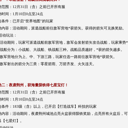
动范围：12月31日（含）之前已开所有服
动时间：1月10日0点至24点
与条件：已开启“世界地图”的玩家
动内容：活动期间，派遣战船前往敌军营地*获箭矢。获得的箭矢可兑换奖励。
 活动玩法：
、活动期间，玩家可派遣战船前敌军营地，敌军会发射箭矢攻击战船，玩家乘势
、战船分为：小战船、大战船、铁战船三种。战船品质越好，*获的箭矢越多。
、敌军营地分为上、中、下游三路，玩家任选一路前往敌军营地*获箭矢。
、敌军射出的箭分为三类：零星箭雨、万箭齐发、火矢连天。
动二：夜袭荆州，获海量陨铁得七星宝灯！
动范围：12月31日（含）之前已开所有服
动时间：1月10日0点至24点
与条件：183级（含）以上，已开启【打造战车】科技的玩家
动内容：活动期间，夜袭荆州城池点亮火盆获得陨铁奖励，点亮所有火盆后，可
具【七星灯】。
 活动玩法