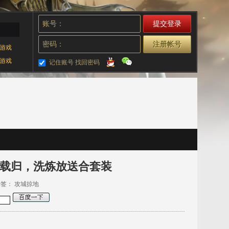
账号：
密码：
注册帐号
游戏
游戏
记住账号
找回密码
满载归，洗炼放送合套装
 标签：
攻城掠地