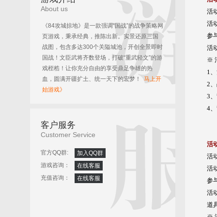
About us
活
活
《84攻城掠地》是一款强调“国战”的战争策略网
参
页游戏，秉承经典，推陈出新。实景还原三国
战图，包含多达300个关隘城池，开创全景即时
活
国战！文臣武将齐数登场，打破“重武轻文”的游
※
戏桎梏！让你充分自由的享受鼎足争雄的热
1
血，圆满开疆扩土、统一天下的宏梦！
马上开
2
始游戏》
3
4
客户服务
Customer Service
活
官方QQ群:
加入QQ群
活
游戏咨询：
在线客服
活
充值咨询：
在线客服
参
活
道
※